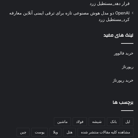
قرار دهد_مستطیل زرد
OpenAI دو مدل هوش مصنوعی تازه برای ترقی ایمنی آنلاین معارفه
کرد_مستطیل زرد
لینک های مفید
خرید فالوور
رپورتاژ
خرید رپورتاژ
برچسب ها
اپل
بانک
شیشه
فولاد
ماشین
مشاهده کلیه مقالات منتشر شده
هتل
ویلا
پوست
چین