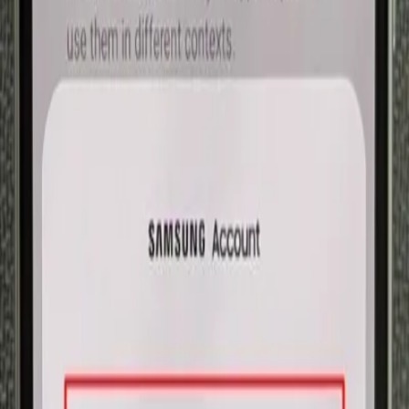
آخرین مطالب
انسان‌ها در قبل هر شب دو بار می‌خوابیدند؛ دلیلی برای
بیخوابی‌های شبانه_مستطیل زرد
کشف سه سیاره زمین‌سان با دو غروب خورشید دانشمندان
را شگفت‌زده کرد_مستطیل زرد
آخرین قیمت ماشین در بازار آزاد جمعه ۹ آبان ماه_مستطیل
زرد
مشکلات مالی والدین می‌تواند توانایی‌های اجتماعی کودکان
را تحت‌تأثیر قرار دهد_مستطیل زرد
OpenAI دو مدل هوش مصنوعی تازه برای ترقی ایمنی
آنلاین معارفه کرد_مستطیل زرد
قفل کردن برنامه‌ها در تلفنهای سامسونگ
راه حلهای قفل گذاشتن روی برنامه‌ها در رابط کاربری تلفنهای
سامسونگ یعنی One UI مقداری با دیگر رابط کاربری‌ها متفاوت