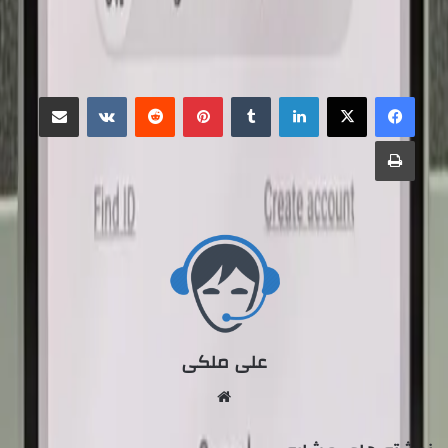
منبع
علی ملکی