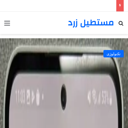
مستطیل زرد
خانه
/
تکنولوژی
تکنولوژی
چطور روی برنامه های اندروید قفل
بگذاریم؟
علی ملکی
دسامبر 15, 2023
227
خواندن این مطلب 2 دقیقه زمان میبرد