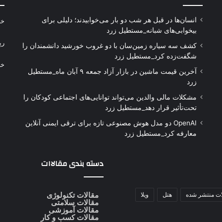
انسان‌ها در قبل هر شب دو بار می‌خوابیدند؛ دلیلی برای
خر
بیخوابی‌های شبانه_مستطیل زرد
رپ
کشف سه سیاره زمین‌سان با دو غروب خورشید دانشمندان را
شگفت‌زده کرد_مستطیل زرد
خر
آخرین قیمت ماشین در بازار آزاد جمعه ۹ آبان ماه_مستطیل
زرد
مشکلات مالی والدین می‌تواند توانایی‌های اجتماعی کودکان را
تحت‌تأثیر قرار دهد_مستطیل زرد
OpenAI دو مدل هوش مصنوعی تازه برای ترقی ایمنی آنلاین
معارفه کرد_مستطیل زرد
دسته بندی مقالاات
ات منتشر شده
هتل
ویلا
مقالات تکنولوژی
مقالات سلامتی
مقالات آموزشی
مقالات کسب و کار