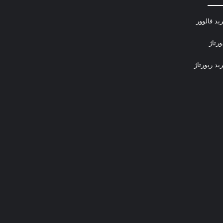
ید فالوور
ورتاژ
ید رپورتاژ