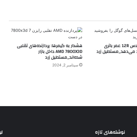
آپدیت تازه وان پلاس 12R عمر باتری
هشدار به گیمرها: پردازنده‌های تقلبی
 می‌دهد_مستطیل زرد
AMD 7800X3D داخل بازار
شده‌اند_مستطیل زرد
سپتامبر 2, 2024
نوشته‌های تازه
لی