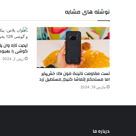
نوشته های مشابه
گوشی را بهبود
ژوئن 2, 2024
تست مقاومت ناتینگ فون 2a؛ خش‌پذیر
اما مستحکم [تماشا کنید]_مستطیل زرد
مارس 19, 2024
درباره ما