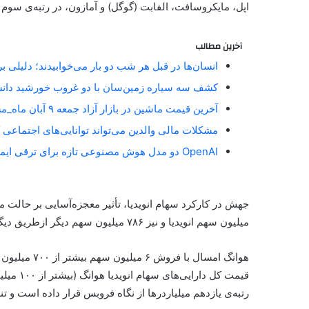
اپل، مایکروسافت، الفابت (گوگل) و آمازون، در رتبه‌ی سوم 
آخرین مطالب
انسان‌ها در قبل هر شب دو بار می‌خوابیدند؛ دلیلی 
کشف سه سیاره زمین‌سان با دو غروب خورشید دان
آخرین قیمت ماشین در بازار آزاد جمعه ۹ آبان ماه_مستطیل زرد
مشکلات مالی والدین می‌تواند توانایی‌های اجتماعی 
OpenAI دو مدل هوش مصنوعی تازه برای ترقی ایمنی آنلاین معارفه کرد_مستطیل زرد
میلیون سهم انویدیا و نیز ۷۸۶ میلیون سهم دیگر ازطریق دیگر شراکتها است.
هوانگ امسال ب
قیمت کل 
رتبه‌ی یازدهم میلیاردرها از نگاه فروبس قرار داده است و تنها ۲۰ میلیارد دلار برای ورود به جمع ۱۰ نفر اول فاصله د