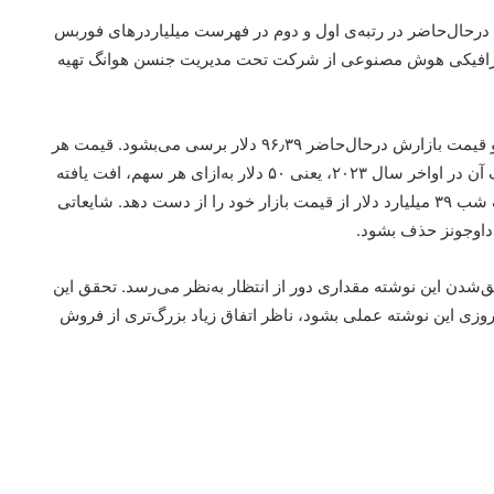
د‌رحال‌حاضر در رتبه‌ی اول و دوم در فهرست میلیاردرهای فوربس
های گرافیکی هوش مصنوعی از شرکت تحت مدیریت جنسن هوانگ تهیه
تیم آبی، یعنی اینتل، سال خوبی را پشت‌سر نگذاشته است و قیمت بازارش در‌حال‌حاضر ۹۶٫۳۹ دلار برسی می‌بشود. قیمت هر
سهم اینتل امروزه به ۲۲٫۵۹ دلار می‌رسد که به کمتر از نصف آن در اواخر سال ۲۰۲۳، یعنی ۵۰ دلار به‌ازای هر سهم، افت یافته
است. خبر مشکلات مالی اینتل علتشد تا این شرکت طی یک شب ۳۹ میلیارد دلار از قیمت بازار خود را از دست دهد. شایعاتی
اوجونز حذف بشود.
قق‌شدن این نوشته مقداری دور از انتظار به‌نظر می‌رسد. تحقق این
 روزی این نوشته عملی بشود، ناظر اتفاق زیاد بزرگ‌تری از فروش