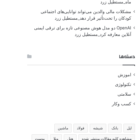
ماه_مستطیل زرد
مشکلات مالی والدین می‌تواند توانایی‌های اجتماعی
کودکان را تحت‌تأثیر قرار دهد_مستطیل زرد
OpenAI دو مدل هوش مصنوعی تازه برای ترقی ایمنی
آنلاین معارفه کرد_مستطیل زرد
دسته‌ها
اموزش
تکنولوژی
سلامتی
کسب وکار
اپل
بانک
شیشه
فولاد
ماشین
مشاهده کلیه مقالات منتشر شده
هتل
ویلا
پوست