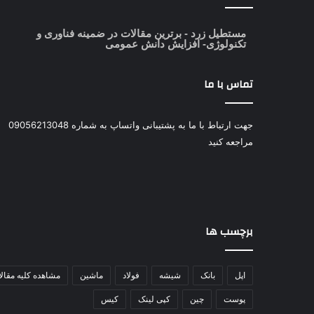
مستطیل زرد
- برترین مقالات در ضمینه فناوری و
تکنولوژی- افزایش دانش عمومی
تماس با ما
جهت ارتباط با ما به پشتیبانی واتساپ به شماره 09056213048
مراجعه کنید
برچسب ها
اپل
بانک
شیشه
فولاد
ماشین
مشاهده کلیه مقال
پوست
چین
کپی لینک
کیس