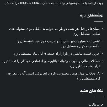
جهت ارتباط با ما به پشتیبانی واتساپ به شماره 09056213048 مراجعه کنید
نوشته‌های تازه
انسان‌ها در قبل هر شب دو بار می‌خوابیدند؛ دلیلی برای بیخوابی‌های
شبانه_مستطیل زرد
کشف سه سیاره زمین‌سان با دو غروب خورشید دانشمندان را
شگفت‌زده کرد_مستطیل زرد
آخرین قیمت ماشین در بازار آزاد جمعه ۹ آبان ماه_مستطیل زرد
مشکلات مالی والدین می‌تواند توانایی‌های اجتماعی کودکان را تحت‌تأثیر
قرار دهد_مستطیل زرد
OpenAI دو مدل هوش مصنوعی تازه برای ترقی ایمنی آنلاین معارفه
کرد_مستطیل زرد
لینک های مفید
خرید فالوور