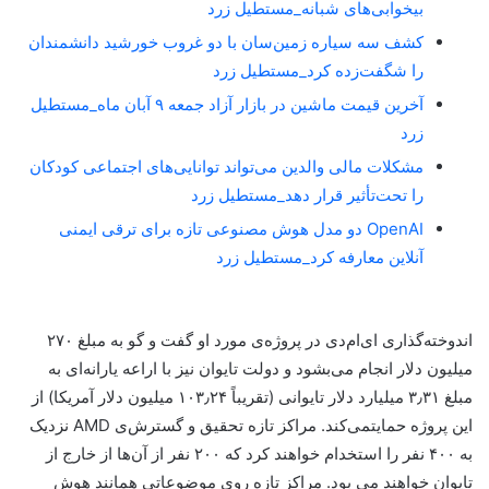
بیخوابی‌های شبانه_مستطیل زرد
کشف سه سیاره زمین‌سان با دو غروب خورشید دانشمندان
را شگفت‌زده کرد_مستطیل زرد
آخرین قیمت ماشین در بازار آزاد جمعه ۹ آبان ماه_مستطیل
زرد
مشکلات مالی والدین می‌تواند توانایی‌های اجتماعی کودکان
را تحت‌تأثیر قرار دهد_مستطیل زرد
OpenAI دو مدل هوش مصنوعی تازه برای ترقی ایمنی
آنلاین معارفه کرد_مستطیل زرد
اندوخته‌گذاری ای‌ام‌دی در پروژه‌ی مورد او گفت و گو به مبلغ ۲۷۰
میلیون دلار انجام می‌بشود و دولت تایوان نیز با اراعه یارانه‌ای به
مبلغ ۳٫۳۱ میلیارد دلار تایوانی (تقریباً ۱۰۳٫۲۴ میلیون دلار آمریکا) از
این پروژه حمایتمی‌کند. مراکز تازه تحقیق و گسترش‌ی AMD نزدیک
به ۴۰۰ نفر را استخدام خواهند کرد که ۲۰۰ نفر از آن‌ها از خارج از
تایوان خواهند می بود. مراکز تازه روی موضوعاتی همانند هوش