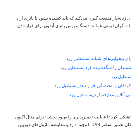
 مکس، اپل از چسب‌های زبانه‌دار منفعت گیری می‌کند که باید کشیده بشود تا باتری آزاد
زات گران‌قیمتی همانند دستگاه پرس باتری آیفون برای قراردادن
برای بیخوابی‌های شبانه_مستطیل زرد
شمندان را شگفت‌زده کرد_مستطیل زرد
کودکان را تحت‌تأثیر قرار دهد_مستطیل زرد
ول کوپرتینویی تغییرات فرد دیگر نیز در مدل‌های آیفون ۱۶ تشکیل کرد تا قابلیت تعمیرپذیری را بهبود بخشد؛ برای مثالً اکنون
پیکربندی روی دستگاه برای دوربین Face ID فعال است، امکان تعمیر اسکنر LiDAR وجود دارد و معاوضه ماژول‌های دوربین