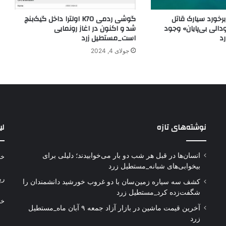
رخورد سیارک قاتل
گوشی ردمی K70 اولترا داخل گیک‌بنچ
دالی بی‌پایان» وجود
شد و اکنون در اغاز رونمایی
د
است_مستطیل زرد
جولای 4, 2024
نوشته‌های تازه
لی
انسان‌ها در قبل هر شب دو بار می‌خوابیدند؛ دلیلی برای
خر
بیخوابی‌های شبانه_مستطیل زرد
رپ
کشف سه سیاره زمین‌سان با دو غروب خورشید دانشمندان را
شگفت‌زده کرد_مستطیل زرد
خر
آخرین قیمت ماشین در بازار آزاد جمعه ۹ آبان ماه_مستطیل
زرد