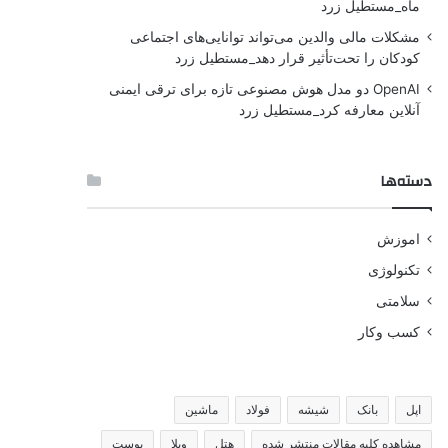
ماه_مستطیل زرد
مشکلات مالی والدین می‌تواند توانایی‌های اجتماعی
کودکان را تحت‌تأثیر قرار دهد_مستطیل زرد
OpenAI دو مدل هوش مصنوعی تازه برای ترقی ایمنی
آنلاین معارفه کرد_مستطیل زرد
دسته‌ها
اموزش
تکنولوژی
سلامتی
کسب وکار
اپل
بانک
شیشه
فولاد
ماشین
مشاهده کلیه مقالات منتشر شده
هتل
ویلا
پوست