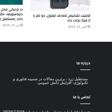
در نزدیکی محل ب
دایناسورها، «گو
قابلیت تشخیص تصادف آیفون، دو نفر را
دارد_مستطیل زر
از مرگ نجات داد
می 14, 2024
اکتبر 21, 2023
درباره ما
مستطیل زرد
- برترین مقالات در ضمینه فناوری و
تکنولوژی- افزایش دانش عمومی
تماس با ما
جهت ارتباط با ما به پشتیبانی واتساپ به شماره 09056213048