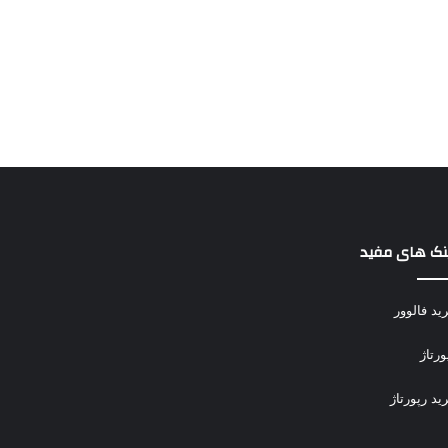
نک های مفید
ید فالوور
ورتاژ
ید رپورتاژ